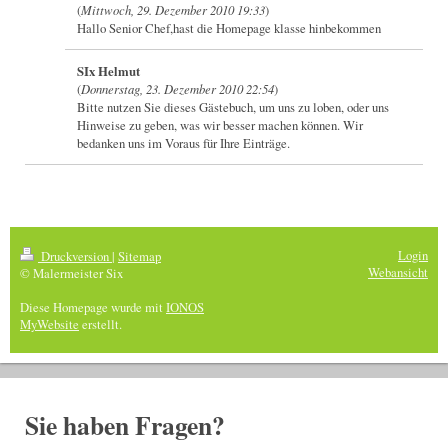
(
Mittwoch, 29. Dezember 2010 19:33
)
Hallo Senior Chef,hast die Homepage klasse hinbekommen
SIx Helmut
(
Donnerstag, 23. Dezember 2010 22:54
)
Bitte nutzen Sie dieses Gästebuch, um uns zu loben, oder uns
Hinweise zu geben, was wir besser machen können. Wir
bedanken uns im Voraus für Ihre Einträge.
Login
Druckversion
|
Sitemap
Webansicht
© Malermeister Six
Diese Homepage wurde mit
IONOS
MyWebsite
erstellt.
Sie haben Fragen?