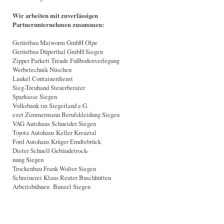
Wir arbeiten mit zuverlässigen
Partnerunternehmen zusammen:
Gerüstbau Maiworm GmbH Olpe
Gerüstbau Düperthal GmbH Siegen
Zipper Parkett Treude Fußbodenverlegung
Werbetechnik Nüschen
Laukel Containerdienst
Sieg-Treuhand Steuerberater
Sparkasse Siegen
Volksbank im Siegerland e.G.
ezet Zimmermann Berufskleidung Siegen
VAG Autohaus Schneider Siegen
Toyota Autohaus Keller Kreuztal
Ford Autohaus Krüger Erndtebrück
Dieter Schnell Gebäudetrock-
nung Siegen
Trockenbau Frank Wolter Siegen
Schreinerei Klaus Reuter Buschhütten
Arbeitsbühnen Bunzel Siegen